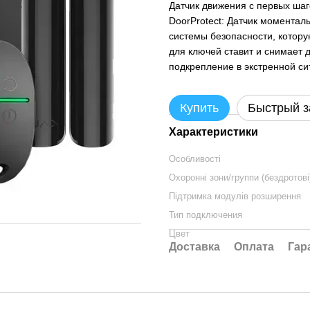
Датчик движения с первых ша
DoorProtect: Датчик моментал
системы безопасности, котору
для ключей ставит и снимает 
подкрепление в экстренной си
Купить
Быстрый з
Характеристики
Особливості
Охоронні зони/группи (бездротові
Підтримка модулів розширення
Тип подключения
Цвет
Доставка
Оплата
Гар