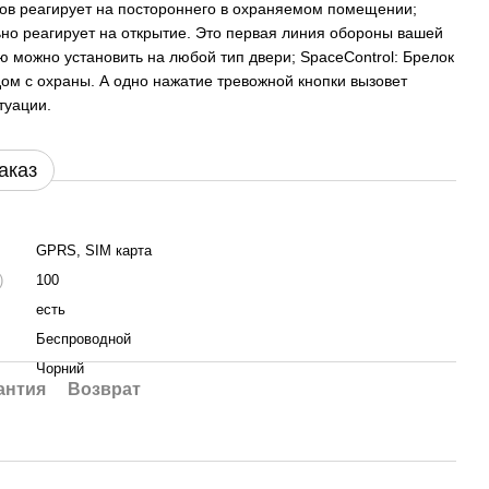
гов реагирует на постороннего в охраняемом помещении;
ьно реагирует на открытие. Это первая линия обороны вашей
ю можно установить на любой тип двери; SpaceControl: Брелок
дом с охраны. А одно нажатие тревожной кнопки вызовет
туации.
аказ
GPRS, SIM карта
)
100
есть
Беспроводной
Чорний
антия
Возврат