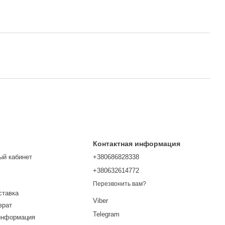
Контактная информация
ый кабинет
+380686828338
+380632614772
Перезвонить вам?
ставка
Viber
врат
Telegram
информация