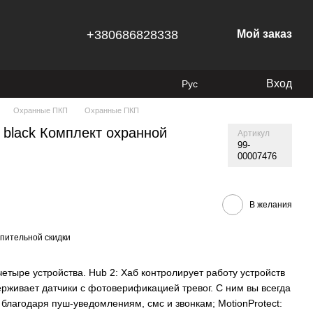
+380686828338
Мой заказ
Вход
Рус
Охранные ПКП
Охранные ПКП
U) black Комплект охранной
Артикул
99-
00007476
В желания
пительной скидки
 четыре устройства. Hub 2: Хаб контролирует работу устройств
рживает датчики с фотоверификацией тревог. С ним вы всегда
 благодаря пуш-уведомлениям, смс и звонкам; MotionProtect: