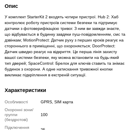
Опис
У комплект StarterKit 2 входять чотири пристрої. Hub 2: Хаб
контролює роботу пристроїв системи безпеки та підтримує
датчики з фотоверифікацією тривог. З ним ви завжди знаєте,
що відбувається в будинку завдяки пуш-повідомленням, смс та
дзвінкам; MotionProtect: Датчик руху з перших кроків реагує на
стороннього в приміщенні, що охороняється; DoorProtect:
Датчик швидко реагує на відкриття. Це перша лінія захисту
вашої системи безпеки, яку можна встановити на будь-який
тип дверей; SpaceControl: Брелок для ключів ставить та знімає
будинок з охорони. А одне натискання тривожної кнопки
викликає підкріплення в екстреній ситуації.
Характеристики
Особливості
GPRS, SIM карта
Охоронні зони/
группи
100
(бездротові)
Підключення
25