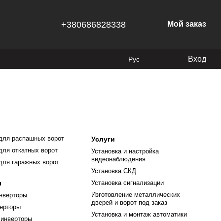
+380686828338
Мой заказ
Вход
Рус
для распашных ворот
Услуги
для откатных ворот
Установка и настройка
видеонаблюдения
для гаражных ворот
Установка СКД
ы
Установка сигнализации
Изготовление металлических
нверторы
дверей и ворот под заказ
верторы
Установка и монтаж автоматики
 инверторы