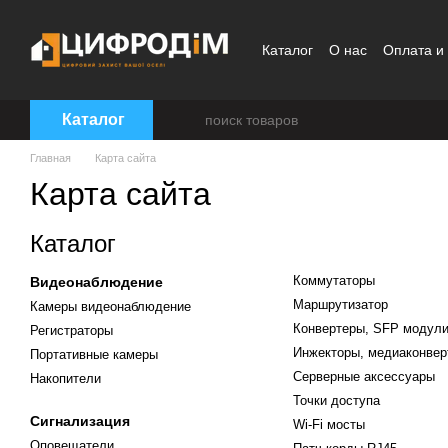
Перейти к основному контенту
Каталог
О нас
Оплата и
Пользовательское согла
Каталог
Главная
Карта сайта
Карта сайта
Каталог
Коммутаторы
Видеонаблюдение
Маршрутизатор
Камеры видеонаблюдение
Конвертеры, SFP модул
Регистраторы
Инжекторы, медиаконвер
Портативные камеры
Серверные аксессуары
Накопители
Точки доступа
Сигнализация
Wi-Fi мосты
Оповещатели