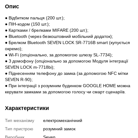
Опис
● Відбитком пальця (200 шт.);
● ПІН-кодом (150 шт.);
● Картками / брелками MIFARE (200 шт.);
● Bluetooth (через безкоштовний мобільний додаток);
● Брелком Bluetooth SEVEN LOCK SR-7716B smart (купується
окремо);
● Wi-Fi (опціонально, за допомогою шлюзу SL-7734);
● З домофону (опціонально за допомогою Модуля інтеграції
SEVEN LOCK m-7718bi);
● Піднесенням телефону до замка (за допомогою NFC мітки
SEVEN R-90);
● При інтеграції з розумним будинком GOOGLE HOME можна
керувати замками за допомогою голосу чи смарт сценаріїв.
Характеристики
Тип механізму
електромеханічний
Тип пристрою
розумний замок
Виробник
Seven