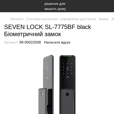
Каталог
Система контролю і управління доступом
Замки
З
SEVEN LOCK SL-7775BF black
Біометричний замок
Артикул:
99-00022508
Написати відгук