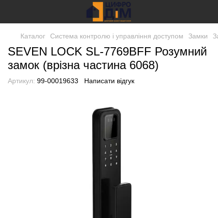
Каталог
Система контролю і управління доступом
Замки
З
SEVEN LOCK SL-7769BFF Розумний
замок (врізна частина 6068)
Артикул:
99-00019633
Написати відгук