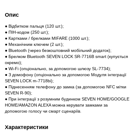
Опис
● Відбитком пальця (120 шт.);
● ПІН-кодом (250 шт.);
● Картками / брелками MIFARE (1000 шт.);
● Механічним ключем (2 шт.);
● Bluetooth (через безкоштовний мобільний додаток);
● Брелком Bluetooth SEVEN LOCK SR-7716B smart (купується
окремо);
● Wi-Fi (опціонально, за допомогою шлюзу SL-7734);
● З домофону (опціонально за допомогою Модуля інтеграції
SEVEN LOCK m-7718bi);
● Піднесенням телефону до замка (за допомогою NFC мітки
SEVEN R-90);
● При інтеграції з розумним будинком SEVEN HOME/GOOGLE
HOME/AMAZON ALEXA можна керувати замками за
допомогою голосу чи смарт сценаріїв.
Характеристики