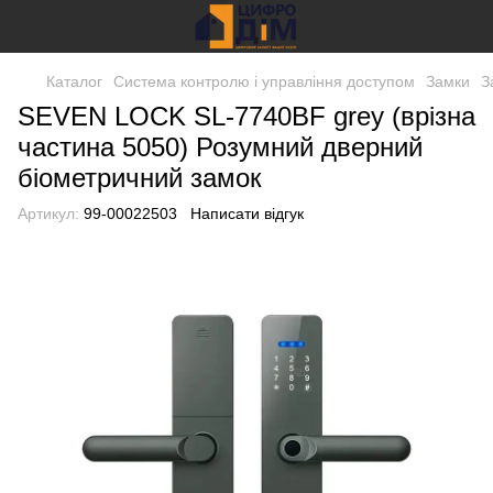
Каталог
Система контролю і управління доступом
Замки
З
SEVEN LOCK SL-7740BF grey (врізна
частина 5050) Розумний дверний
біометричний замок
Артикул:
99-00022503
Написати відгук