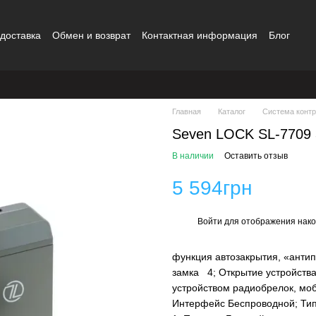
 доставка
Обмен и возврат
Контактная информация
Блог
шение
Бренды
Главная
Каталог
Система контр
Seven LOCK SL-7709
В наличии
Оставить отзыв
5 594грн
Войти
для отображения нако
%
функция автозакрытия, «антип
замка 4; Открытие устройств
устройством радиобрелок, мо
Интерфейс Беспроводной; Тип