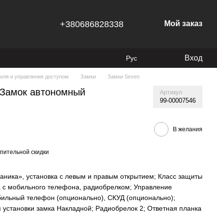
+380686828338
Мой заказ
Вход
Рус
оля и управления доступом
Замки
Замки Seven
 Замок автономный
Артикул
99-00007546
В желания
пительной скидки
аника», установка с левым и правым открытием; Класс защиты
а с мобильного телефона, радиобрелком; Управление
бильный телефон (опционально), СКУД (опционально);
 установки замка Накладной; Радиобрелок 2; Ответная планка