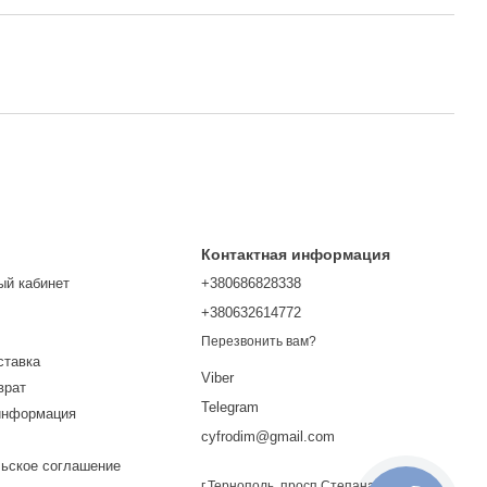
Контактная информация
ый кабинет
+380686828338
+380632614772
Перезвонить вам?
ставка
Viber
врат
Telegram
информация
cyfrodim@gmail.com
ьское соглашение
г.Тернополь, просп.Степана Бандеры