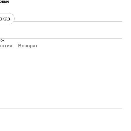
зовые
аказ
мок
антия
Возврат