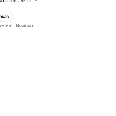
й E80/TX52R/2 + 2 шт
аказ
антия
Возврат