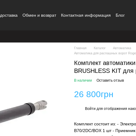
 доставка
Обмен и возврат
Контактная информация
Блог
шение
Бренды
Главная
Каталог
Автоматика
Автоматика для распашных ворот Roger
Комплект автоматик
BRUSHLESS KIT для 
В наличии
Оставить отзыв
26 800грн
Войти
для отображения нако
%
Комплект состоит из: - Элек
B70/2DC/BOX 1 шт - Приемник 