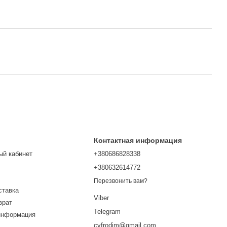
Контактная информация
ый кабинет
+380686828338
+380632614772
Перезвонить вам?
ставка
Viber
врат
Telegram
информация
cyfrodim@gmail.com