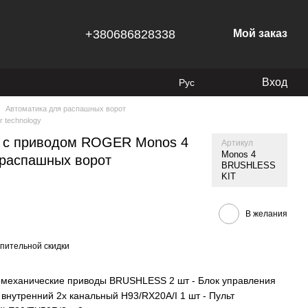
+380686828338
Мой заказ
Вход
Рус
Автоматика для распашных ворот
 technology
и с приводом ROGER Monos 4
Артикул
Monos 4
распашных ворот
BRUSHLESS
KIT
В желания
пительной скидки
тромеханические приводы BRUSHLESS 2 шт - Блок управления
внутренний 2х канальный H93/RX20A/I 1 шт - Пульт