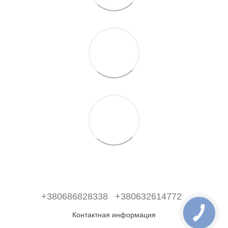
+380686828338
+380632614772
Контактная информация