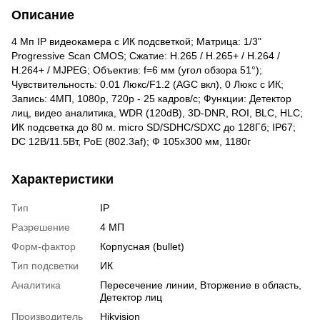
Описание
4 Мп IP видеокамера с ИК подсветкой; Матрица: 1/3"
Progressive Scan CMOS; Сжатие: Н.265 / Н.265+ / H.264 /
H.264+ / MJPEG; Объектив: f=6 мм (угол обзора 51°);
Чувствительность: 0.01 Люкс/F1.2 (AGC вкл), 0 Люкс с ИК;
Запись: 4МП, 1080р, 720р - 25 кадров/с; Функции: Детектор
лиц, видео аналитика, WDR (120dB), 3D-DNR, ROI, BLC, HLC;
ИК подсветка до 80 м. micro SD/SDHC/SDXC до 128Гб; IP67;
DC 12В/11.5Вт, PoE (802.3af); Ф 105х300 мм, 1180г
Характеристики
Тип
IP
Разрешение
4 МП
Форм-фактор
Корпусная (bullet)
Тип подсветки
ИК
Аналитика
Пересечение линии, Вторжение в область,
Детектор лиц
Производитель
Hikvision