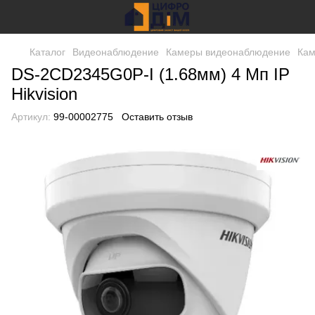
Каталог
Видеонаблюдение
Камеры видеонаблюдение
Кам
DS-2CD2345G0P-I (1.68мм) 4 Мп IP
Hikvision
Артикул:
99-00002775
Оставить отзыв