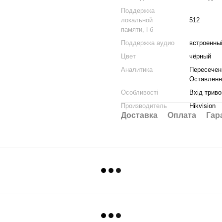
Поддержка
локальной
512
памяти, Гб
Поддержка аудио
встроенны
Цвет
чёрный
Аналитика
Пересечени
Оставленн
Особливості
Вхід триво
Производитель
Hikvision
Доставка
Оплата
Гар