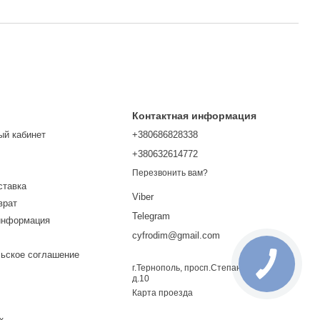
Контактная информация
ый кабинет
+380686828338
+380632614772
Перезвонить вам?
ставка
Viber
врат
Telegram
информация
cyfrodim@gmail.com
ьское соглашение
г.Тернополь, просп.Степана Бандеры
д.10
Карта проезда