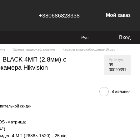
+380686828338
Мой заказ
Вход
Рус
ние
Камеры видеонаблюдение
Камеры видеонаблюдение Skusu
 BLACK 4МП (2.8мм) с
Артикул
99-
амера Hikvision
00020391
В желания
пительной скидки
OS -матрица;
4°);
део 4 МП (2688× 1520) - 25 к\с;