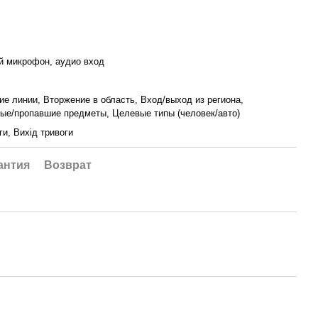
й микрофон, аудио вход
е линии, Вторжение в область, Вход/выход из региона,
ые/пропавшие предметы, Целевые типы (человек/авто)
ги, Вихід тривоги
антия
Возврат