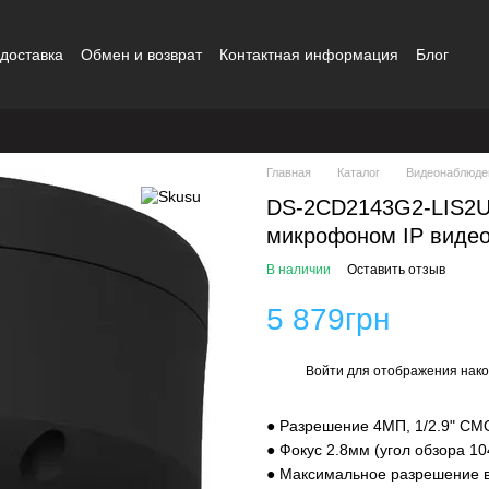
 доставка
Обмен и возврат
Контактная информация
Блог
шение
Бренды
Главная
Каталог
Видеонаблюде
DS-2CD2143G2-LIS2U
микрофоном IP видеок
В наличии
Оставить отзыв
5 879грн
Войти
для отображения нако
%
● Разрешение 4МП, 1/2.9" CM
● Фокус 2.8мм (угол обзора 10
● Максимальное разрешение ви