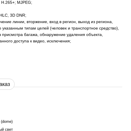
; H.265+; MJPEG;
 HLC, 3D DNR;
чение линии, вторжение, вход в регион, выход из региона
,
 указанным типам целей (человек и транспортное средство),
з присмотра багажа, обнаружение удаления объекта,
нного доступа к видео, исключения
;
аказ
 (dome)
й свет