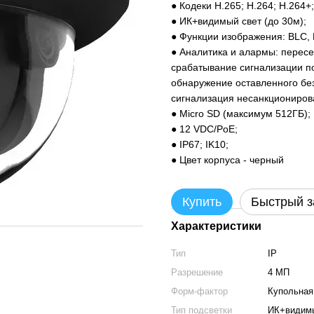
● Кодеки H.265; H.264; H.264+
● ИК+видимый свет (до 30м);
● Функции изображения: BLC,
● Аналитика и алармы:
пересе
срабатывание сигнализации по
обнаружение оставленного бе
сигнализация несанкционирова
● Micro SD (максимум 512ГБ);
● 12 VDC/PoE;
● IP67; IK10;
● Цвет корпуса - черный
Купить
Быстрый з
Характеристики
Тип
IP
Разрешение
4 МП
Форм-фактор
Купольная
Тип подсветки
ИК+видимы