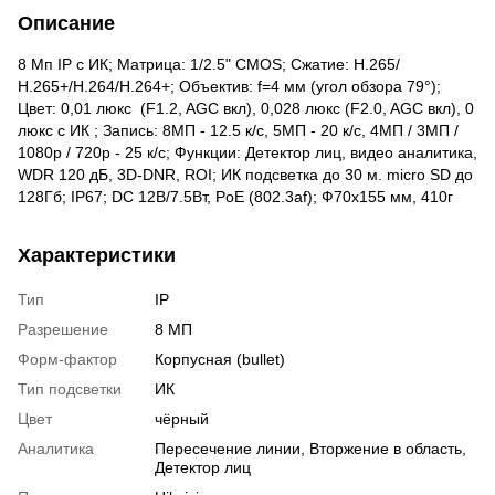
Описание
8 Мп IP с ИК; Матрица: 1/2.5" CMOS; Сжатие: Н.265/
Н.265+/H.264/H.264+; Объектив: f=4 мм (угол обзора 79°);
Цвет: 0,01 люкс (F1.2, AGC вкл), 0,028 люкс (F2.0, AGC вкл), 0
люкс с ИК ; Запись: 8МП - 12.5 к/с, 5МП - 20 к/с, 4МП / 3МП /
1080р / 720р - 25 к/с; Функции: Детектор лиц, видео аналитика,
WDR 120 дБ, 3D-DNR, ROI; ИК подсветка до 30 м. micro SD до
128Гб; IP67; DC 12В/7.5Вт, PoE (802.3af); Ф70х155 мм, 410г
Характеристики
Тип
IP
Разрешение
8 МП
Форм-фактор
Корпусная (bullet)
Тип подсветки
ИК
Цвет
чёрный
Аналитика
Пересечение линии, Вторжение в область,
Детектор лиц