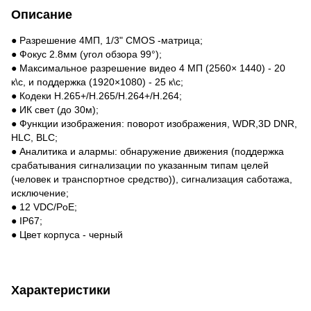
Описание
● Разрешение 4МП, 1/3" CMOS -матрица;
● Фокус 2.8мм (угол обзора 99°);
● Максимальное разрешение видео 4 МП (2560× 1440) - 20
к\с, и поддержка (1920×1080) - 25 к\с;
● Кодеки H.265+/H.265/H.264+/H.264;
● ИК свет (до 30м);
● Функции изображения: поворот изображения, WDR,3D DNR,
HLC, BLC;
● Аналитика и алармы: обнаружение движения (поддержка
срабатывания сигнализации по указанным типам целей
(человек и транспортное средство)), сигнализация саботажа,
исключение;
● 12 VDC/PoE;
● IP67;
● Цвет корпуса - черный
Характеристики