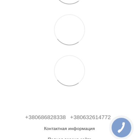
+380686828338
+380632614772
Контактная информация