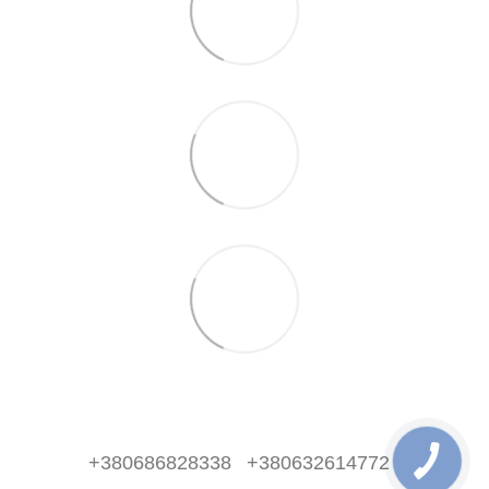
+380686828338
+380632614772