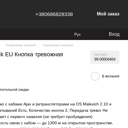
+380686828338
Мой заказ
Вход
Рус
Управление охраной
Управление охраной
ack EU Кнопка тревожная
Артикул
99-00004464
В желания
пительной скидки
ко с хабами Ajax и ретрансляторами на OS Malevich 2.10 и
тываний Есть; Количество кнопок 2; Передача тревог Не
вает с первого нажатия (не требует пробуждения)
ность связи с хабом — до 1300 м на открытом пространстве,