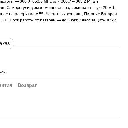
частоты — 868,0−868,6 МГц или 868,7 – 869,2 МГц в
ажи, Саморегулируемая мощность радиосигнала — до 20 мВт,
ное на алгоритме AES, Частотный хоппинг; Питание Батарея
3 В, Срок работы от батареи — до 5 лет; Класс защиты IP55;
аказ
ной
антия
Возврат