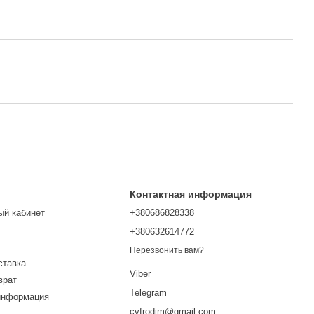
Контактная информация
ый кабинет
+380686828338
+380632614772
Перезвонить вам?
ставка
Viber
врат
Telegram
информация
cyfrodim@gmail.com