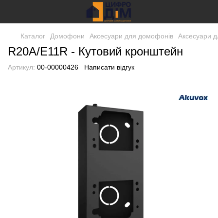
Каталог
Домофони
Аксесуари для домофонів
Аксесуари д
R20A/E11R - Кутовий кронштейн
Артикул:
00-00000426
Написати відгук