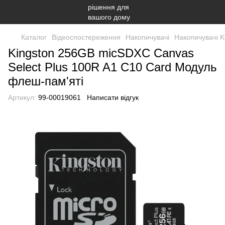
Каталог
Відеоспостереження
Накопичувачі
Накопичувачі K
Kingston 256GB micSDXC Canvas
Select Plus 100R A1 C10 Card Модуль
флеш-пам'яті
Артикул:
99-00019061
Написати відгук