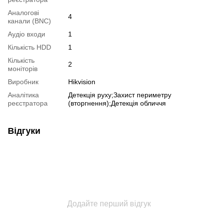
Аналогові
4
канали (BNC)
Аудіо входи
1
Кількість HDD
1
Кількість
2
моніторів
Виробник
Hikvision
Аналітика
Детекція руху;Захист периметру
реєстратора
(вторгнення);Детекція обличчя
Відгуки
Додайте перший відгук