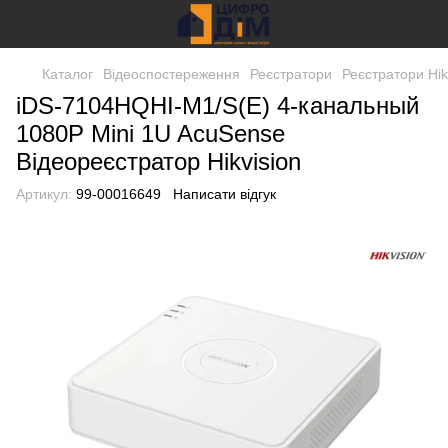
Каталог
Відеоспостереження
Реєстратори
Реєстратори Hik
iDS-7104HQHI-M1/S(E) 4-канальный
1080P Mini 1U AcuSense
Відеореєстратор Hikvision
Артикул:
99-00016649
Написати відгук