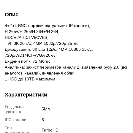
Опис
4+2 (4 BNC-портів/6 віртуальних IP канали);
H.265+/H.265/H.264+/H.264;
HDCVI/AHD/TVI/CVBS;
TVI: 3K 20 к/с, 4MP, 1080p/720p 25 к/с;
Декодування: 3К Lite 12к/с, 4MP, 1080p 15к/с,
720p/WD1/4CIF/VGA 20к/с;
Вхідний потік: 72 Мбіт/с;
Аналітика: захист периметра каналу 2, виявлення руху 2.0 (всі
аналогові канали), виявлення облич;
1 HDD до 10ТБ максимум
Характеристики
Роздільна
5Мп
здатність
IPC канали
6
Тип
TurboHD
реєстратора