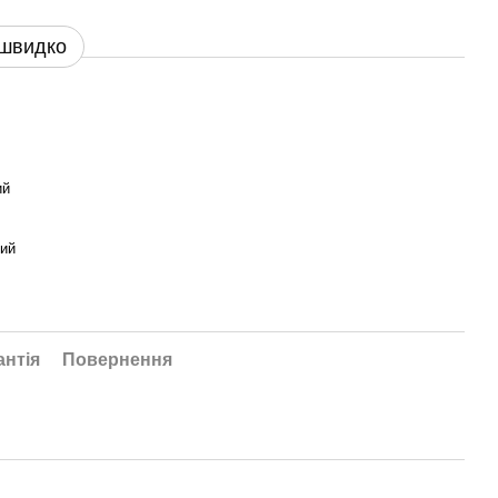
 швидко
ий
ий
антія
Повернення