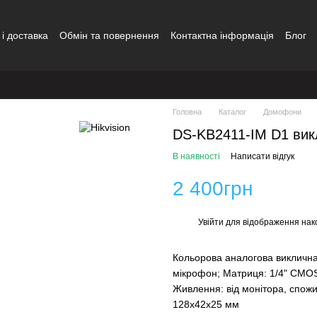
і доставка
Обмін та повернення
Контактна інформація
Блог
ди
Головна
Каталог
Домофони
DS-KB2411-IM D1 вик
В наявності
Написати відгук
2 400грн
Увійти
для відображення нак
%
Кольорова аналогова виклична 
мікрофон; Матриця: 1/4" CMOS
Живлення: від монітора, спожив
128x42x25 мм