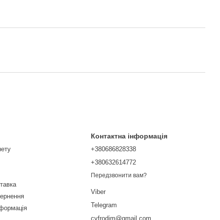
Контактна інформація
нету
+380686828338
+380632614772
Передзвонити вам?
ставка
Viber
вернення
Telegram
нформація
cyfrodim@gmail.com