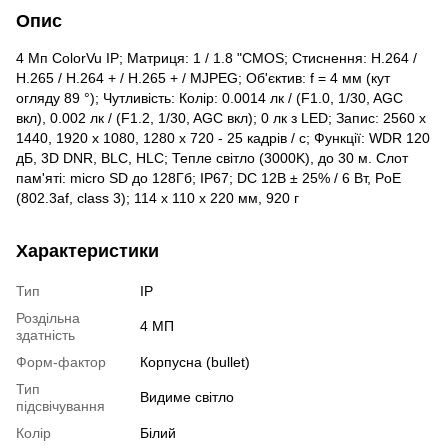
Опис
4 Мп ColorVu IP; Матриця: 1 / 1.8 "CMOS; Стиснення: H.264 /
Н.265 / H.264 + / Н.265 + / MJPEG; Об'єктив: f = 4 мм (кут
огляду 89 °); Чутливість: Колір: 0.0014 лк / (F1.0, 1/30, AGC
вкл), 0.002 лк / (F1.2, 1/30, AGC вкл); 0 лк з LED; Запис: 2560 х
1440, 1920 x 1080, 1280 х 720 - 25 кадрів / с; Функції: WDR 120
дБ, 3D DNR, BLC, HLC; Тепле світло (3000K), до 30 м. Слот
пам'яті: micro SD до 128Гб; IP67; DC 12В ± 25% / 6 Вт, PoE
(802.3af, class 3); 114 x 110 x 220 мм, 920 г
Характеристики
Тип
IP
Роздільна
4 МП
здатність
Форм-фактор
Корпусна (bullet)
Тип
Видиме світло
підсвічування
Колір
Білий