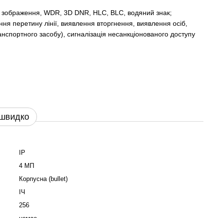
т зображення, WDR, 3D DNR, HLC, BLC, водяний знак;
ння перетину лінії, виявлення вторгнення, виявлення осіб,
нспортного засобу), сигналізація несанкціонованого доступу
 швидко
IP
4 МП
Корпусна (bullet)
ІЧ
256