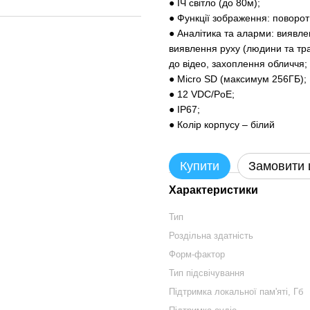
● ІЧ світло (до 80м);
● Функції зображення: поворо
● Аналітика та аларми: виявле
виявлення руху (людини та тра
до відео, захоплення обличчя;
● Micro SD (максимум 256ГБ);
● 12 VDC/PoE;
● IP67;
● Колір корпусу – білий
Купити
Замовити
Характеристики
Тип
Роздільна здатність
Форм-фактор
Тип підсвічування
Підтримка локальної пам'яті, Гб