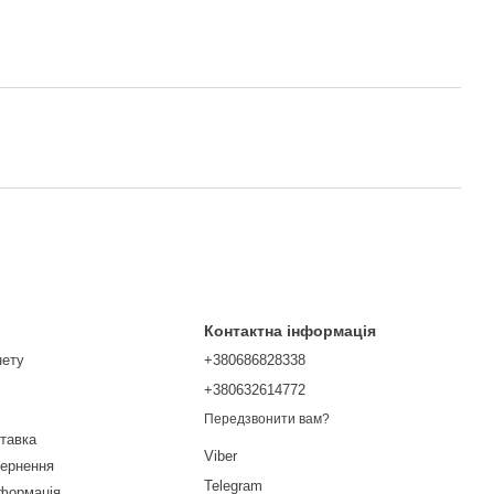
Контактна інформація
нету
+380686828338
+380632614772
Передзвонити вам?
ставка
Viber
вернення
Telegram
нформація