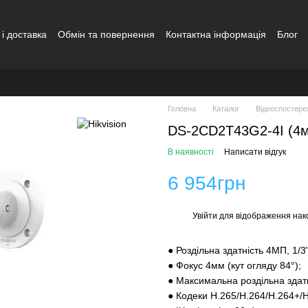
і доставка
Обмін та повернення
Контактна інформація
Блог
ди
Головна
Каталог
Відеоспостере
DS-2CD2T43G2-4I (4мм
В наявності
Написати відгук
6 954грн
Увійти
для відображення нак
%
● Роздільна здатність 4МП, 1
● Фокус 4мм (кут огляду 84°);
● Максимальна роздільна здатні
● Кодеки H.265/H.264/H.264+/H