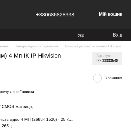
+380686828338
Мій кошик
Вхід
Укр
ження
Камери відеоспостереження
Камери відеоспостереження Hikvision
) 4 Мп ІК IP Hikvision
Артикул
99-00003548
В бажання
опичувальної знижки
/3" CMOS-матриця;
сть відео 4 МП (2688× 1520) - 25 к\с;
.265+;