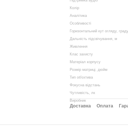
Підтримка аудіо
Колір
Аналітика
Особливості
Горизонтальний кут огляду, град
Дальність підсвічування, м
Живлення
Клас захисту
Матеріал корпусу
Розмір матриці, дюйм
Тип об'єктива
Фокусна відстань
Чутливість, лк
Виробник
Доставка
Оплата
Гар