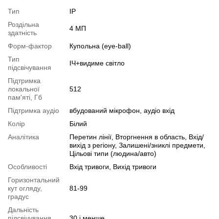
Тип
IP
Роздільна
4 МП
здатність
Форм-фактор
Купольна (eye-ball)
Тип
ІЧ+видиме світло
підсвічування
Підтримка
локальної
512
пам'яті, Гб
Підтримка аудіо
вбудований мікрофон, аудіо вхід
Колір
Білий
Аналітика
Перетин лінії, Вторгнення в область, Вхід/
вихід з регіону, Залишені/зниклі предмети,
Цільові типи (людина/авто)
Особливості
Вхід тривоги, Вихід тривоги
Горизонтальний
кут огляду,
81-99
градус
Дальність
підсвічування,
30 і менше