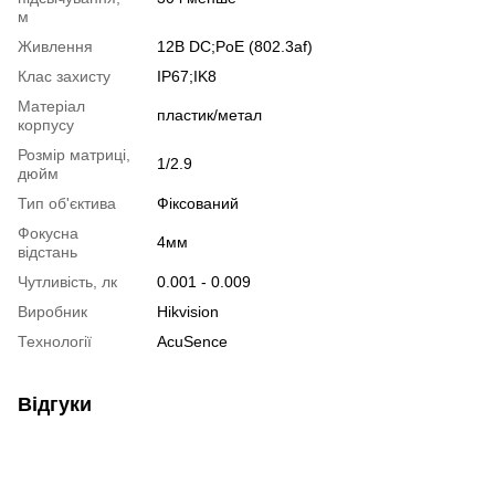
м
Живлення
12В DС;PoE (802.3af)
Клас захисту
IP67;IK8
Матеріал
пластик/метал
корпусу
Розмір матриці,
1/2.9
дюйм
Тип об'єктива
Фіксований
Фокусна
4мм
відстань
Чутливість, лк
0.001 - 0.009
Виробник
Hikvision
Технології
AcuSence
Відгуки