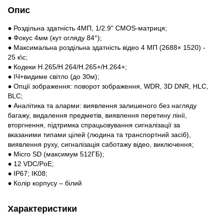
Опис
● Роздільна здатність 4МП, 1/2.9" CMOS-матриця;
● Фокус 4мм (кут огляду 84°);
● Максимальна роздільна здатність відео 4 МП (2688× 1520) -
25 к\с;
● Кодеки H.265/H.264/H.265+/H.264+;
● ІЧ+видиме світло (до 30м);
● Опції зображення: поворот зображення, WDR, 3D DNR, HLC,
BLC;
● Аналітика та аларми: виявлення залишеного без нагляду
багажу, видалення предметів, виявлення перетину лінії,
вторгнення, підтримка спрацьовування сигналізації за
вказаними типами цілей (людина та транспортний засіб),
виявлення руху, сигналізація саботажу відео, виключення;
● Micro SD (максимум 512ГБ);
● 12 VDC/PoE;
● IP67; IK08;
● Колір корпусу – білий
Характеристики