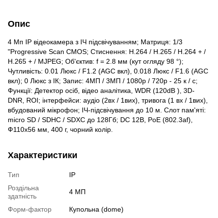
Опис
4 Мп IP відеокамера з ІЧ підсвічуванням; Матриця: 1/3
"Progressive Scan CMOS; Стиснення: H.264 / H.265 / H.264 + /
H.265 + / MJPEG; Об'єктив: f = 2.8 мм (кут огляду 98 °);
Чутливість: 0.01 Люкс / F1.2 (AGC вкл), 0.018 Люкс / F1.6 (AGC
вкл); 0 Люкс з ІК; Запис: 4МП / 3МП / 1080р / 720р - 25 к / с;
Функції: Детектор осіб, відео аналітика, WDR (120dB ), 3D-
DNR, ROI; інтерфейси: аудіо (2вх / 1вих), тривога (1 вх / 1вих),
вбудований мікрофон; ІЧ-підсвічування до 10 м. Слот пам'яті:
micro SD / SDHC / SDXC до 128Гб; DC 12В, PoE (802.3af),
Ф110х56 мм, 400 г, чорний колір.
Характеристики
Тип
IP
Роздільна
4 МП
здатність
Форм-фактор
Купольна (dome)