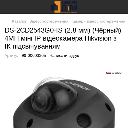
Каталог
Відеоспостереження
Камери відеоспостереження
DS-2CD2543G0-IS (2.8 мм) (Чёрный)
4МП міні IP відеокамера Hikvision з
ІК підсвічуванням
Артикул:
99-00003305
Написати відгук