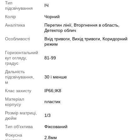
Тип
ІЧ
підсвічування
Колір
Чорний
Аналітика
Перетин лінії, Вторгнення в область,
Детектор облич
Особливості
Вхід тривоги, Вихід тривоги, Коридорний
режим
Горизонтальний
кут огляду,
81-99
градус
Дальність
підсвічування,
30 і менше
м
Клас захисту
IP66;IK8
Матеріал
пластик
корпусу
Розмір матриці,
1/3
дюйм
Тип об'єктива
Фіксований
Фокусна
2.8мм