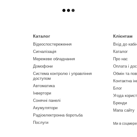
Каталог
Клієнтам
Відеоспостереження
Вхід до кабі
Сигналізація
Каталог
Мережеве обладнання
Про нас
Домофони
Оплата і до
Система контролю і управління
Обмін та по
доступом
Контактна і
Автоматика
Блог
Інвертори
Угода корис
Сонячні панелі
Бренди
Акумулятори
Мапа сайту
Радіоелектронна боротьба
Послуги
Ми в соцмер