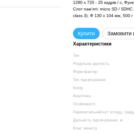
1280 х 720 - 25 кадрів / с; Фу
Слот пам'яті: micro SD / SDHC 
class 3); Ф 130 х 104 мм, 500 г
Купити
Замовити
Характеристики
Тип
Роздільна здатність
Форм-фактор
Тип підсвічування
Колір
Аналітика
Особливості
Горизонтальний кут огляду, град
Дальність підсвічування, м
Клас захисту