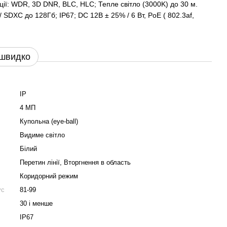
нкції: WDR, 3D DNR, BLC, HLC; Тепле світло (3000K) до 30 м.
/ SDXC до 128Гб; IP67; DC 12В ± 25% / 6 Вт, PoE ( 802.3af,
 швидко
IP
4 МП
Купольна (eye-ball)
Видиме світло
Білий
Перетин лінії, Вторгнення в область
Коридорний режим
ус
81-99
30 і менше
IP67