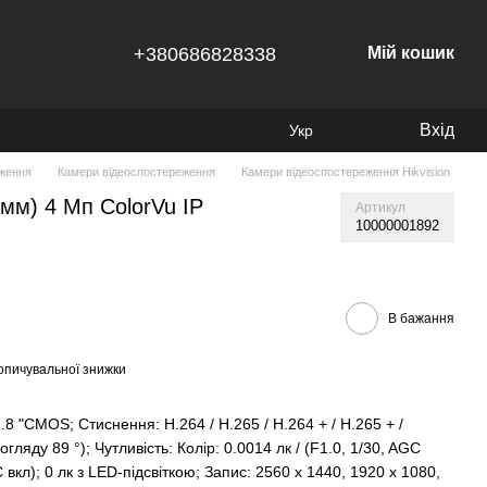
+380686828338
Мій кошик
Вхід
Укр
ження
Камери відеоспостереження
Камери відеоспостереження Hikvision
мм) 4 Мп ColorVu IP
Артикул
10000001892
В бажання
опичувальної знижки
1.8 "CMOS; Стиснення: H.264 / Н.265 / H.264 + / Н.265 + /
огляду 89 °); Чутливість: Колір: 0.0014 лк / (F1.0, 1/30, AGC
GC вкл); 0 лк з LED-підсвіткою; Запис: 2560 х 1440, 1920 x 1080,