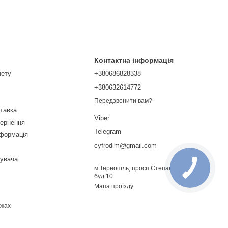
Контактна інформація
нету
+380686828338
+380632614772
Передзвонити вам?
ставка
Viber
вернення
Telegram
нформація
cyfrodim@gmail.com
тувача
м.Тернопіль, просп.Степана Бандери
буд.10
Мапа проїзду
ежах