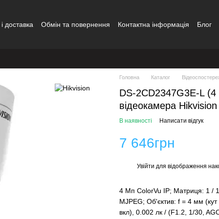
і доставка
Обмін та повернення
Контактна інформація
Блог
ди
Головна
Каталог
Відеоспостере
DS-2CD2347G3E-L (4 
відеокамера Hikvision
В наявності
Написати відгук
7 646грн
Увійти
для відображення нак
%
4 Мп ColorVu IP; Матриця: 1 / 
MJPEG; Об'єктив: f = 4 мм (кут 
вкл), 0.002 лк / (F1.2, 1/30, A