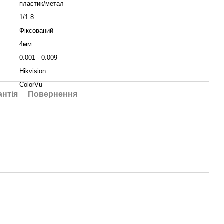
пластик/метал
1/1.8
Фіксований
4мм
0.001 - 0.009
Hikvision
ColorVu
антія
Повернення