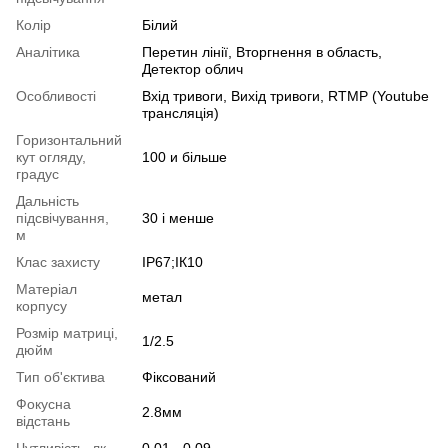
Колір
Білий
Аналітика
Перетин лінії, Вторгнення в область,
Детектор облич
Особливості
Вхід тривоги, Вихід тривоги, RTMP (Youtube
трансляція)
Горизонтальний
кут огляду,
100 и більше
градус
Дальність
підсвічування,
30 і менше
м
Клас захисту
IP67;ІК10
Матеріал
метал
корпусу
Розмір матриці,
1/2.5
дюйм
Тип об'єктива
Фіксований
Фокусна
2.8мм
відстань
Чутливість, лк
0.01 - 0.09