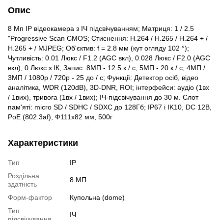
Опис
8 Мп IP відеокамера з ІЧ підсвічуванням; Матриця: 1 / 2.5
"Progressive Scan CMOS; Стиснення: H.264 / H.265 / H.264 + /
H.265 + / MJPEG; Об'єктив: f = 2.8 мм (кут огляду 102 °);
Чутливість: 0.01 Люкс / F1.2 (AGC вкл), 0.028 Люкс / F2.0 (AGC
вкл); 0 Люкс з ІК; Запис: 8МП - 12.5 к / с, 5МП - 20 к / с, 4МП /
3МП / 1080р / 720р - 25 до / с; Функції: Детектор осіб, відео
аналітика, WDR (120dB), 3D-DNR, ROI; інтерфейси: аудіо (1вх
/ 1вих), тривога (1вх / 1вих); ІЧ-підсвічування до 30 м. Слот
пам'яті: micro SD / SDHC / SDXC до 128Гб; IP67 і IK10, DC 12В,
PoE (802.3af), Ф111х82 мм, 500г
Характеристики
Тип
IP
Роздільна
8 МП
здатність
Форм-фактор
Купольна (dome)
Тип
ІЧ
підсвічування