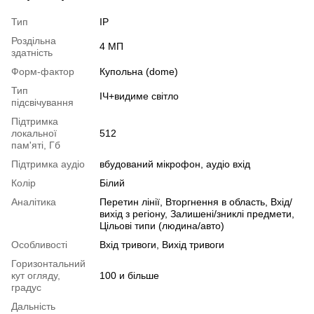
Тип
IP
Роздільна
4 МП
здатність
Форм-фактор
Купольна (dome)
Тип
ІЧ+видиме світло
підсвічування
Підтримка
локальної
512
пам'яті, Гб
Підтримка аудіо
вбудований мікрофон, аудіо вхід
Колір
Білий
Аналітика
Перетин лінії, Вторгнення в область, Вхід/
вихід з регіону, Залишені/зниклі предмети,
Цільові типи (людина/авто)
Особливості
Вхід тривоги, Вихід тривоги
Горизонтальний
кут огляду,
100 и більше
градус
Дальність