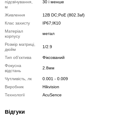
підсвічування,
30 і менше
м
Живлення
12В DС;PoE (802.3af)
Клас захисту
IP67;ІК10
Матеріал
метал
корпусу
Розмір матриці,
1/2.9
дюйм
Тип об'єктива
Фіксований
Фокусна
2.8мм
відстань
Чутливість, лк
0.001 - 0.009
Виробник
Hikvision
Технології
AcuSence
Відгуки