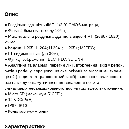
Опис
● Роздільна здатність 4МП, 1/2.9" CMOS-матриця;
● Фокус 2.8мм (кут огляду 104°);
● Максимальна роздільна здатність відео 4 МП (2688× 1520) -
25 к\с;
● Кодеки H.265; H.264; H.264+; H.265+; MJPEG;
● ІЧ+видиме світло (до 30м);
● Функції зображення: BLC, HLC, 3D DNR;
● Аналітика та аларми: перетин лінії, вторгнення, вхід у регіон,
вихід з регіону, спрацювання сигналізації за вказаними типами
цілей (людина та транспортний засіб), виявлення залишеного
без нагляду багажу, виявлення видалення об'єкта,
сигналізація несанкціонованого доступу до відео, виключення;
● Micro SD (максимум 512ГБ);
● 12 VDC/PoE;
● IP67; IK10;
● Колір корпусу – білий
Характеристики