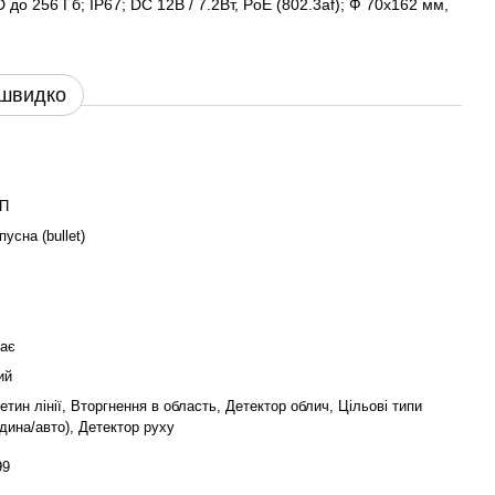
D до 256 Гб; IP67; DC 12В / 7.2Вт, PoE (802.3af); Ф 70х162 мм,
 швидко
МП
пусна (bullet)
ає
ий
етин лінії, Вторгнення в область, Детектор облич, Цільові типи
дина/авто), Детектор руху
99