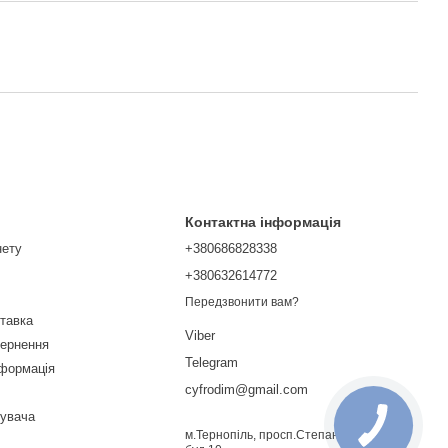
Контактна інформація
нету
+380686828338
+380632614772
Передзвонити вам?
ставка
Viber
вернення
Telegram
нформація
cyfrodim@gmail.com
тувача
м.Тернопіль, просп.Степана Бандери