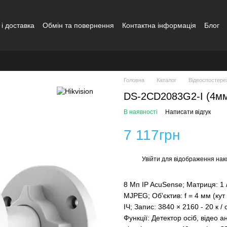
і доставка
Обмін та повернення
Контактна інформація
Блог
ди
Головна
Каталог
Відеоспостере
DS-2CD2083G2-I (4мм)
В наявності
Написати відгук
7 117грн
Увійти
для відображення нак
%
8 Мп IP AcuSense; Матриця: 1 /
MJPEG; Об'єктив: f = 4 мм (кут 
ІЧ; Запис: 3840 × 2160 - 20 к /
Функції: Детектор осіб, відео