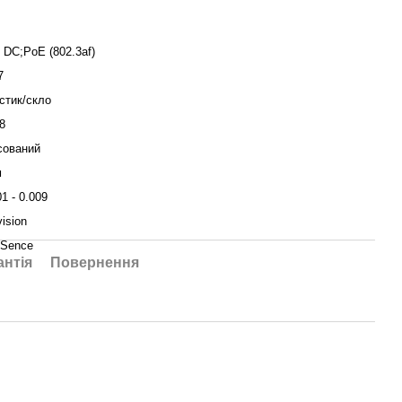
 DС;PoE (802.3af)
7
стик/скло
.8
сований
м
01 - 0.009
vision
Sence
антія
Повернення