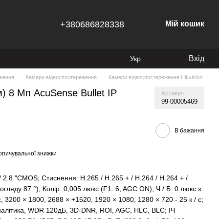
+380686828338
Мій кошик
Вхід
Укр
ження
Камери відеоспостереження
Камери відеоспостереження Hikvision
 8 Мп AcuSense Bullet IP
Артикул
99-00005469
В бажання
опичувальної знижки
 2.8 "CMOS; Стиснення: Н.265 / Н.265 + / H.264 / H.264 + /
огляду 87 °); Колір: 0,005 люкс (F1. 6, AGC ON), Ч / Б: 0 люкс з
 с, 3200 × 1800, 2688 × +1520, 1920 × 1080, 1280 × 720 - 25 к / с;
 аналітика, WDR 120дБ, 3D-DNR, ROI, AGC, HLC, BLC; ІЧ