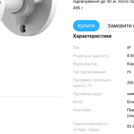
підсвічування до 40 м; micro S
495 г
Купити
Замовити
Характеристики
Тип
IP
Роздільна здатність
8 
Форм-фактор
Кор
Тип підсвічування
ІЧ
Підтримка локальної
256
пам'яті, Гб
Підтримка аудіо
нем
Колір
Біл
Аналітика
Пер
(лю
Горизонтальний кут
81-
огляду, градус