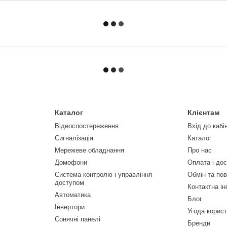
Каталог
Клієнтам
Відеоспостереження
Вхід до кабі
Сигналізація
Каталог
Мережеве обладнання
Про нас
Домофони
Оплата і до
Система контролю і управління
Обмін та по
доступом
Контактна і
Автоматика
Блог
Інвертори
Угода корис
Сонячні панелі
Бренди