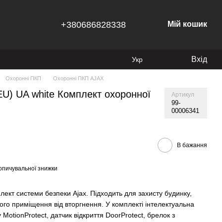
+380686828338
Мій кошик
Вхід
Укр
Охоронні ПКП
Охоронні ПКП AJAX
(8EU) UA white Комплект охоронної
Артикул
99-
00006341
В бажання
опичувальної знижки
лект системи безпеки Ajax. Підходить для захисту будинку,
ого приміщення від вторгнення. У комплекті інтелектуальна
 MotionProtect, датчик відкриття DoorProtect, брелок з