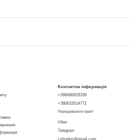
Контактна інформація
нету
+380686828338
+380632614772
Передзвонити вам?
ставка
Viber
вернення
Telegram
нформація
cyfrodim@gmail.com