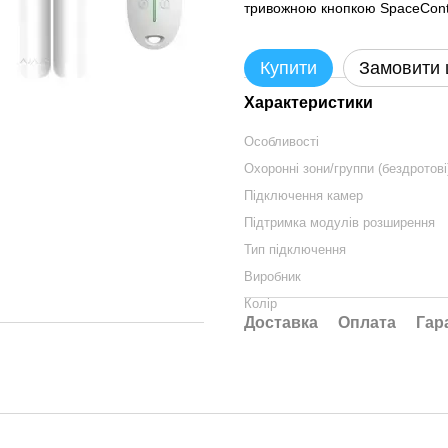
тривожною кнопкою SpaceCont
Купити
Замовити
Характеристики
Особливості
Охоронні зони/группи (бездротові
Підключення камер
Підтримка модулів розширення
Тип підключення
Виробник
Колір
Доставка
Оплата
Гар