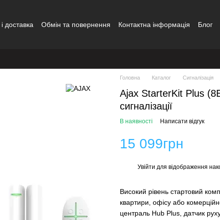
і доставка
Обмін та повернення
Контактна інформація
Блог
ди
Головна
Каталог
Сигналізація
Ajax StarterKit Plus 
сигналізації
В наявності
Написати відгук
15 099грн
Увійти
для відображення нак
%
Високий рівень стартовий комп
квартири, офісу або комерційн
централь Hub Plus, датчик руху