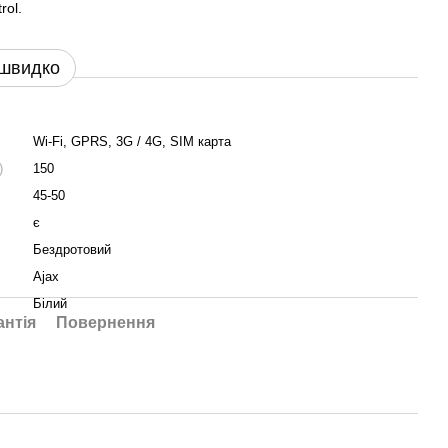
rol.
 швидко
Wi-Fi, GPRS, 3G / 4G, SIM карта
)
150
45-50
є
Бездротовий
Ajax
Білий
антія
Повернення