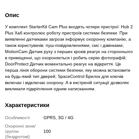
Опис
У комплект StarterKit Cam Plus входять чотири пристрої: Hub 2
Plus Хаб контролює роботу пристроїв системи безпеки. При
виявленні датчиками загрози інформує охоронну компанію, а
також користувачів: пуш-повідомленнями, смс і дзвінками;
MotionCam Датчик руху з перших кроків реагує на стороннього
в приміщенні, що охороняється і робить серію фотографій;
DoorProtect Датчик моментально реагує на відкриття. Це
перша лінія оборони системи безпеки, яку можна встановити
на будь-який тип дверей; SpaceControl Брелок для ключів
включає і відключає охорону. А в екстреній ситуації дозволяє
викликати підкріплення одним натисканням.
Характеристики
Особливості
GPRS, 3G / 4G
Охоронні зони/
группи
100
(бездротові)