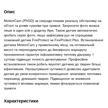
Опис
MotionCam (PhOD) за секунди покаже реальну обстановку на
об'єкті та розвіє сумніви при тривозі. Запросити фото можна
лише в один клік у додатку Ajax. Також датчик автоматично
зробить серію фото, якщо зафіксував рух чи спрацював
пожежний датчик FireProtect чи FireProtect Plus. Встановлення
датчика MotionCam у правильному місці, на оптимальній
висоті та перпендикулярно до ймовірного маршруту
проникнення гарантує інформативну теплову діаграму. І
суттєво підвищує точність детектування. Професійне
встановлення також робить імунітет датчика до тварин більш
ефективним. Налаштування чутливості дозволяє адаптувати
датчик до умов конкретного приміщення: можливих теплових
перешкод, домашніх тварин. Підвищення чи зниження
чутливості впливає маркери, якими фільтруються помилкові
тривоги.
Характеристики