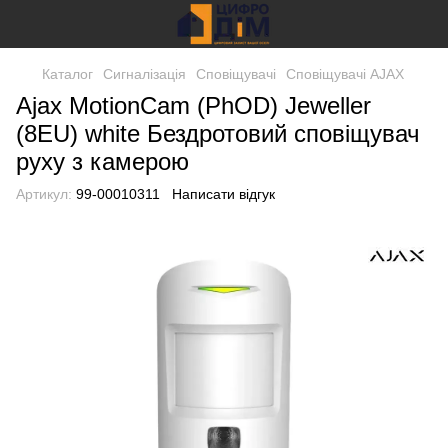
Каталог
Сигналізація
Сповіщувачі
Сповіщувачі AJAX
Ajax MotionCam (PhOD) Jeweller
(8EU) white Бездротовий сповіщувач
руху з камерою
Артикул:
99-00010311
Написати відгук