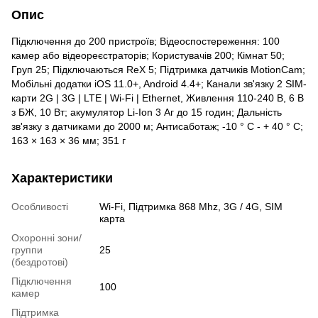
Опис
Підключення до 200 пристроїв; Відеоспостереження: 100
камер або відеореєстраторів; Користувачів 200; Кімнат 50;
Груп 25; Підключаються ReX 5; Підтримка датчиків MotionCam;
Мобільні додатки iOS 11.0+, Android 4.4+; Канали зв'язку 2 SIM-
карти 2G | 3G | LTE | Wi-Fi | Ethernet, Живлення 110-240 В, 6 В
з БЖ, 10 Вт; акумулятор Li-Ion 3 Аг до 15 годин; Дальність
зв'язку з датчиками до 2000 м; Антисаботаж; -10 ° С - + 40 ° С;
163 × 163 × 36 мм; 351 г
Характеристики
Особливості
Wi-Fi, Підтримка 868 Mhz, 3G / 4G, SIM
карта
Охоронні зони/
группи
25
(бездротові)
Підключення
100
камер
Підтримка