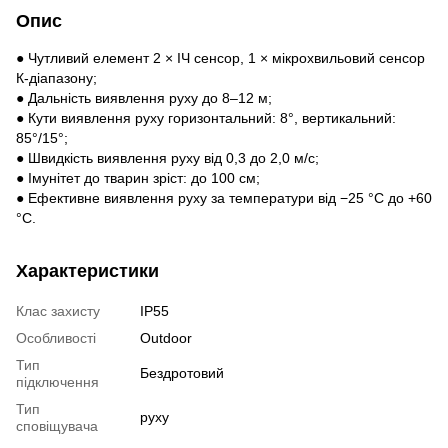
Опис
● Чутливий елемент 2 × ІЧ сенсор, 1 × мікрохвильовий сенсор
К-діапазону;
● Дальність виявлення руху до 8–12 м;
● Кути виявлення руху горизонтальний: 8°, вертикальний:
85°/15°;
● Швидкість виявлення руху від 0,3 до 2,0 м/с;
● Імунітет до тварин зріст: до 100 см;
● Ефективне виявлення руху за температури від −25 °C до +60
°C.
Характеристики
Клас захисту
IP55
Особливості
Outdoor
Тип
Бездротовий
підключення
Тип
руху
сповіщувача